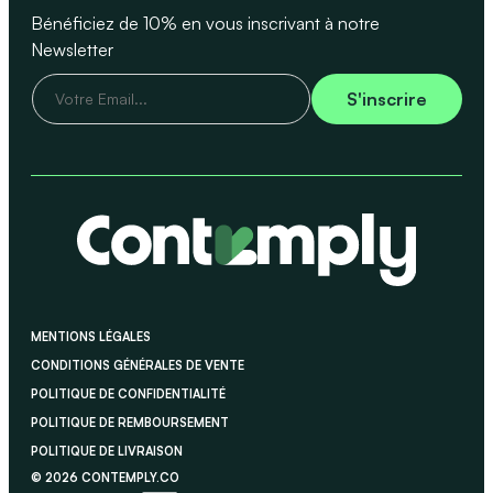
Bénéficiez de 10% en vous inscrivant à notre
Newsletter
V
S'inscrire
o
t
r
e
E
-
m
a
i
MENTIONS LÉGALES
l
CONDITIONS GÉNÉRALES DE VENTE
*
POLITIQUE DE CONFIDENTIALITÉ
POLITIQUE DE REMBOURSEMENT
POLITIQUE DE LIVRAISON
© 2026 CONTEMPLY.CO