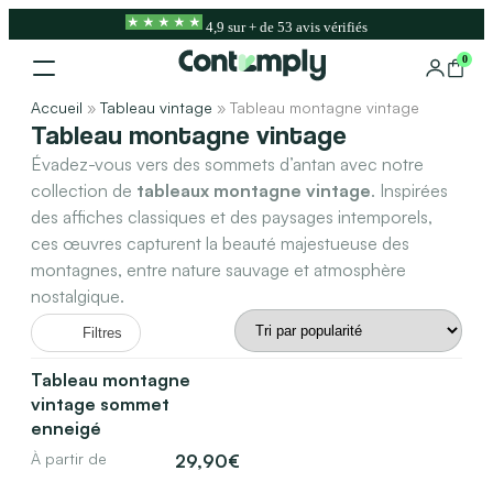
4,9
sur
+ de
53
avis vérifiés
0
Accueil
»
Tableau vintage
»
Tableau montagne vintage​
Tableau montagne vintage​
Évadez-vous vers des sommets d’antan avec notre
collection de
tableaux montagne vintage
. Inspirées
des affiches classiques et des paysages intemporels,
ces œuvres capturent la beauté majestueuse des
montagnes, entre nature sauvage et atmosphère
nostalgique.
Filtres
Tableau montagne
vintage sommet
enneigé
À partir de
29,90
€