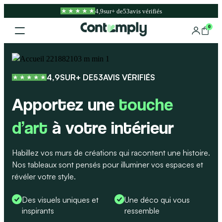
Aller
4,9
sur
+ de
53
avis vérifiés
au
contenu
0
4,9
SUR
+ DE
53
AVIS VÉRIFIÉS
Apportez une
touche
d’art
à votre intérieur
Habillez vos murs de créations qui racontent une histoire.
Nos tableaux sont pensés pour illuminer vos espaces et
révéler votre style.
Des visuels uniques et
Une déco qui vous
inspirants
ressemble