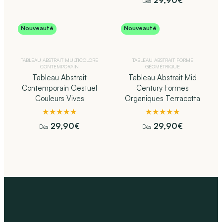
29,90
€
Dès
Nouveauté
Nouveauté
TABLEAU ABSTRAIT MULTICOLORE
TABLEAU ABSTRAIT FORME
CONTEMPORAIN​
GÉOMÉTRIQUE​
Tableau Abstrait
Tableau Abstrait Mid
Contemporain Gestuel
Century Formes
Couleurs Vives
Organiques Terracotta
★★★★★
★★★★★
29,90
€
29,90
€
Dès
Dès