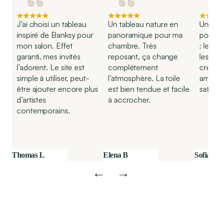
“
“
J’ai choisi un tableau
Un tableau nature en
Un Mo
inspiré de Banksy pour
panoramique pour ma
pour 
mon salon. Effet
chambre. Très
: le r
garanti, mes invités
reposant, ça change
les n
l’adorent. Le site est
complètement
créen
simple à utiliser, peut-
l’atmosphère. La toile
ambia
être ajouter encore plus
est bien tendue et facile
satisfa
d’artistes
à accrocher.
contemporains.
Thomas L
Elena B
Sofia G
←
→