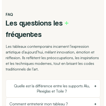
FAQ
Les questions les
+
fréquentes
Les tableaux contemporains incarnent l’expression
artistique d’aujourd’hui, mêlant innovation, émotion et
réflexion. Ils reflètent les préoccupations, les inspirations
et les techniques modernes, tout en brisant les codes
traditionnels de l’art.
Quelle est la différence entre les supports Alu,
+
Plexiglas et Toile ?
Chaque support offre un rendu unique :
Comment entretenir mon tableau ?
+
– Alu (Dibond) : effet mat et élégant, idéal pour un style moderne