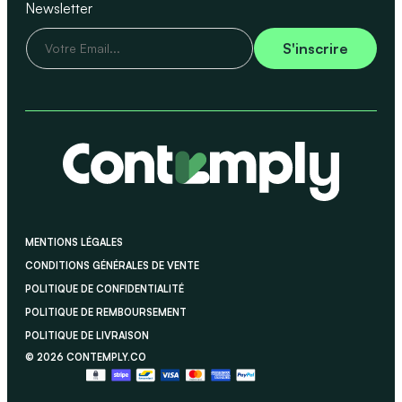
Newsletter
V
S'inscrire
o
t
r
e
E
-
m
a
i
MENTIONS LÉGALES
l
CONDITIONS GÉNÉRALES DE VENTE
*
POLITIQUE DE CONFIDENTIALITÉ
POLITIQUE DE REMBOURSEMENT
POLITIQUE DE LIVRAISON
© 2026 CONTEMPLY.CO