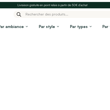
Livraison gratuite en point relais à partir de 50€ d’achat
Recherche
de
produits
Par ambiance
Par style
Par types
Par