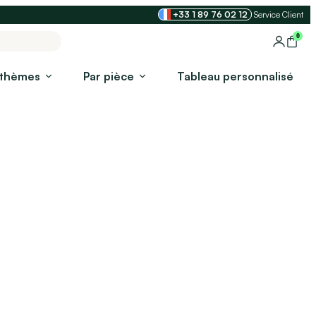
+33 1 89 76 02 12
Service Client
0
 thèmes
Par pièce
Tableau personnalisé​