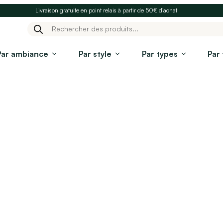
Livraison gratuite en point relais à partir de 50€ d’achat
Recherche
de
produits
Par ambiance
Par style
Par types
Par