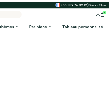
+33 1 89 76 02 12
Service Client
0
 thèmes
Par pièce
Tableau personnalisé​