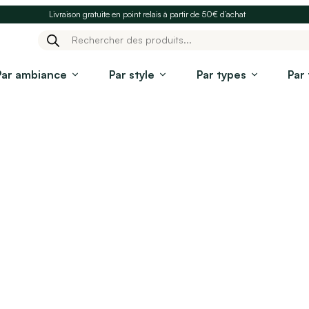
Livraison gratuite en point relais à partir de 50€ d’achat
Recherche
de
produits
Par ambiance
Par style
Par types
Par