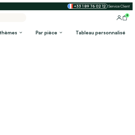
+33 1 89 76 02 12
Service Client
0
 thèmes
Par pièce
Tableau personnalisé​